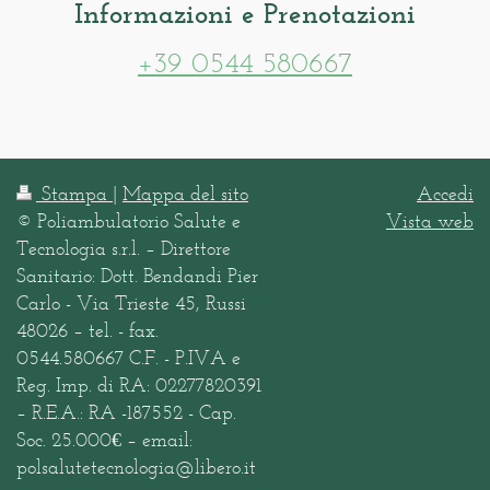
Informazioni e Prenotazioni
+39 0544 580667
Stampa
|
Mappa del sito
Accedi
© Poliambulatorio Salute e
Vista web
Tecnologia s.r.l. – Direttore
Sanitario: Dott. Bendandi Pier
Carlo - Via Trieste 45, Russi
48026 – tel. - fax.
0544.580667 C.F. - P.IVA e
Reg. Imp. di RA: 02277820391
– R.E.A.: RA -187552 - Cap.
Soc. 25.000€ – email:
polsalutetecnologia@libero.it