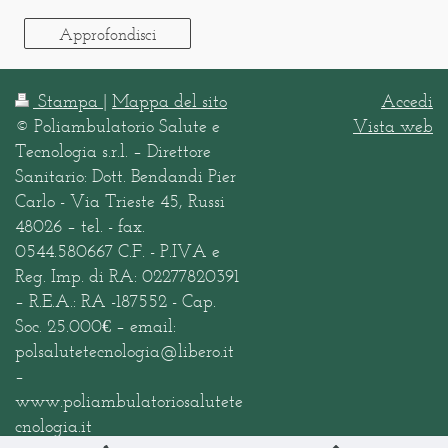
Approfondisci
Stampa
|
Mappa del sito
Accedi
© Poliambulatorio Salute e
Vista web
Tecnologia s.r.l. – Direttore
Sanitario: Dott. Bendandi Pier
Carlo - Via Trieste 45, Russi
48026 – tel. - fax.
0544.580667 C.F. - P.IVA e
Reg. Imp. di RA: 02277820391
– R.E.A.: RA -187552 - Cap.
Soc. 25.000€ – email:
polsalutetecnologia@libero.it
–
www.poliambulatoriosalutete
cnologia.it